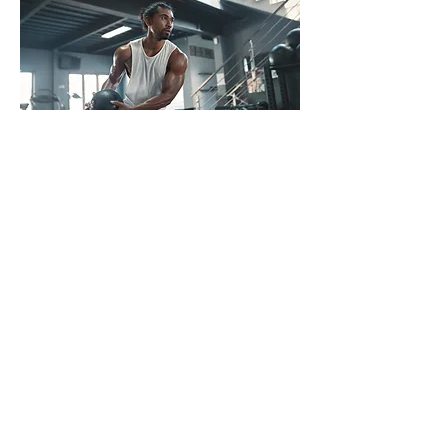
...
...
SV Fortschritt Pirna