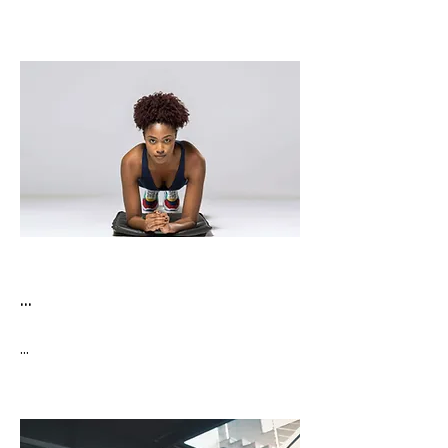
...
...